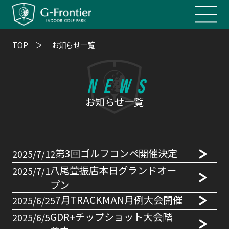
キャンペーン
TOP
お知らせ一覧
結果が出せる10の理由
NEWS
コンセプト
お知らせ一覧
マシンラインナップ
他店との比較
第3回ゴルフコンペ開催決定
2025/7/12
八尾萱振店本日グランドオー
2025/7/1
料金
プン
7月TRACKMAN月例大会開催
2025/6/25
FAQ
GDR+チップショット大会階
2025/6/5