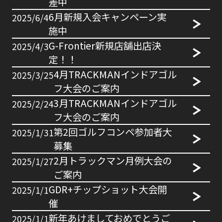
差中
アクセス
6月新規入会キャンペーン実
2025/6/4
施中
G-Frontier新規店舗出店決
2025/4/3
定！！
4月TRACKMANインドアゴル
2025/3/25
無料体験はこちら！
フ大会のご案内
3月TRACKMANインドアゴル
2025/2/24
＼おトクな情報を発信中！／
フ大会のご案内
LINE登録はこちら
第2回ゴルフコンペ参加者大
2025/1/31
募集
2月トラックマン月例大会の
2025/1/27
ご案内
GDR+チップショット大会開
2025/1/1
催
新年あけましておめでとうご
2025/1/1