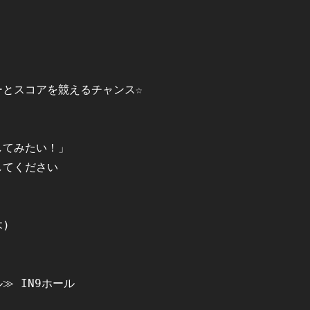


とスコアを競えるチャンス☆



てみたい！」

てください

)

 IN9ホール
