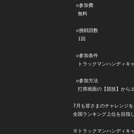
 ◇参加費

　無料

 ◇挑戦回数

　1回

 ◇参加条件

　トラックマンハンディキャ
 ◇参加方法

　打席画面の【競技】からエ
7月も皆さまのチャレンジを
全国ランキング上位を目指し
※トラックマンハンディキャ