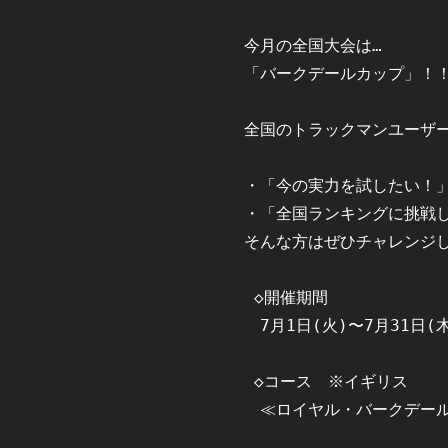
今月の全国大会は…

「バークデールカップ」！！️
全国のトラックマンユーザー
・「今の実力を試したい！」
・「全国ランキングに挑戦し
そんな方はぜひチャレンジし
 ◇開催期間

　7月1日(火)〜7月31日(木
 ◇コース　※イギリス

　≪ロイヤル・バークデール≫